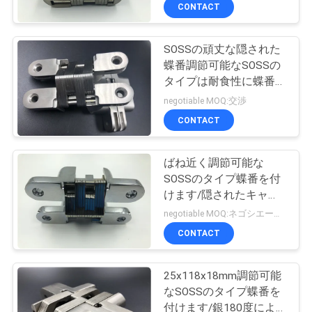
達
CONTACT
に
SOSSの頑丈な隠された
つ
蝶番調節可能なSOSSの
い
タイプは耐食性に蝶番を
付けます
negotiable MOQ:交渉
て
CONTACT
工
ばね近く調節可能な
SOSSのタイプ蝶番を付
場
けます/隠されたキャビ
旅
ネットの蝶番PC 30キロ
negotiable MOQ:ネゴシエーション
グラムの
CONTACT
行
25x118x18mm調節可能
品
なSOSSのタイプ蝶番を
付けます/銀180度によ