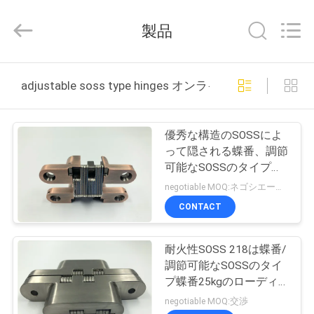
2026
Jiangmen
City
製品
JinKaiLi
Hardware
Products
Co.,Ltd.
All
家
Rights
adjustable soss type hinges オンライン製造
Reserved.
Developed
by
ECER
プ
優秀な構造のSOSSによ
ロ
って隠される蝶番、調節
可能なSOSSのタイプ蝶
ダ
番
negotiable MOQ:ネゴシエーション
ク
CONTACT
ト
耐火性SOSS 218は蝶番/
調節可能なSOSSのタイ
私
プ蝶番25kgのローディ
ングを隠しました
negotiable MOQ:交渉