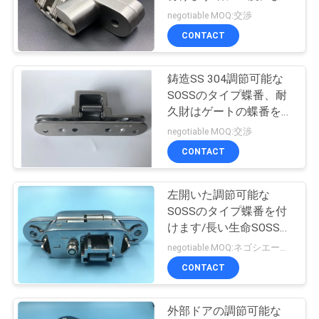
質
って隠される蝶番
negotiable MOQ:交渉
管
CONTACT
理
鋳造SS 304調節可能な
SOSSのタイプ蝶番、耐
私
久財はゲートの蝶番を隠
しました
negotiable MOQ:交渉
達
CONTACT
に
連
左開いた調節可能な
SOSSのタイプ蝶番を付
絡
けます/長い生命SOSS
212ドア ヒンジ
negotiable MOQ:ネゴシエーション
し
CONTACT
な
さ
外部ドアの調節可能な