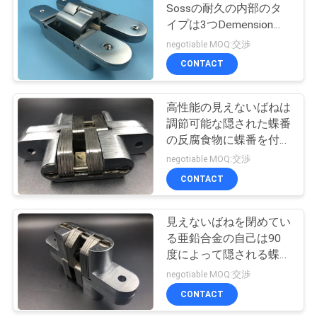
Sossの耐久の内部のタ
い
イプは3つDemensionに
蝶番を付けます
negotiable MOQ:交渉
CONTACT
ニ
ュ
高性能の見えないばねは
調節可能な隠された蝶番
ー
の反腐食物に蝶番を付け
ス
ます
negotiable MOQ:交渉
CONTACT
場
見えないばねを閉めてい
合
る亜鉛合金の自己は90
度によって隠される蝶番
に蝶番を付けます
negotiable MOQ:交渉
地
CONTACT
図