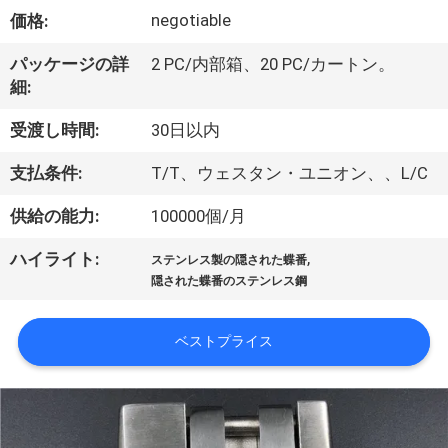
達
negotiable
価格:
に
パッケージの詳
2 PC/内部箱、20 PC/カートン。
つ
細:
い
受渡し時間:
30日以内
て
支払条件:
T/T、ウェスタン・ユニオン、、L/C
供給の能力:
100000個/月
工
,
ハイライト:
場
ステンレス製の隠された蝶番
隠された蝶番のステンレス鋼
旅
行
ベストプライス
品