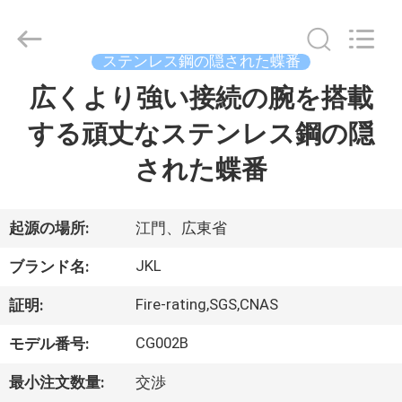
2018
-
2026
Jiangmen
City
ステンレス鋼の隠された蝶番
JinKaiLi
Hardware
Products
広くより強い接続の腕を搭載
家
Co.,Ltd.
All
Rights
する頑丈なステンレス鋼の隠
Reserved.
Developed
プ
by
された蝶番
ECER
ロ
ダ
起源の場所:
江門、広東省
ク
JKL
ブランド名:
ト
Fire-rating,SGS,CNAS
証明:
CG002B
モデル番号:
私
最小注文数量:
交渉