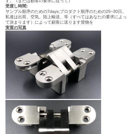
す。（または顧客の要求に従って）
受渡し時間:
サンプル順序のための7days;プロダクト順序のための25~30日。
PRIVACY
私達は出荷、空気、陸上輸送、等（すべてはあなたの要求によっ
て決まります）によって顧客に送ります貨物を
POLICY
実質の写真