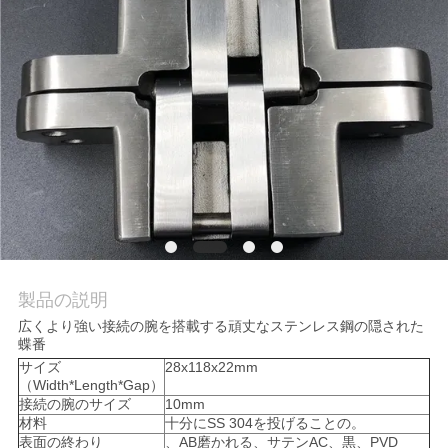
質
管
理
私
達
に
連
製品の説明
絡
広くより強い接続の腕を搭載する頑丈なステンレス鋼の隠された
蝶番
し
サイズ
28x118x22mm
（Width*Length*Gap）
な
接続の腕のサイズ
10mm
材料
十分にSS 304を投げることの。
さ
表面の終わり
、AB磨かれる、サテンAC、黒、PVD