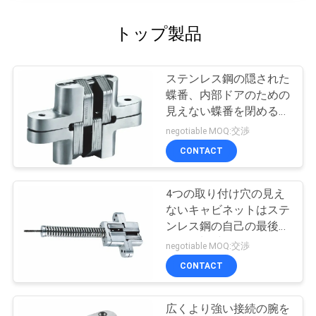
トップ製品
ステンレス鋼の隠された
蝶番、内部ドアのための
見えない蝶番を閉めるば
ね
negotiable MOQ:交渉
CONTACT
4つの取り付け穴の見え
ないキャビネットはステ
ンレス鋼の自己の最後の
ばねに蝶番を付けます
negotiable MOQ:交渉
CONTACT
広くより強い接続の腕を