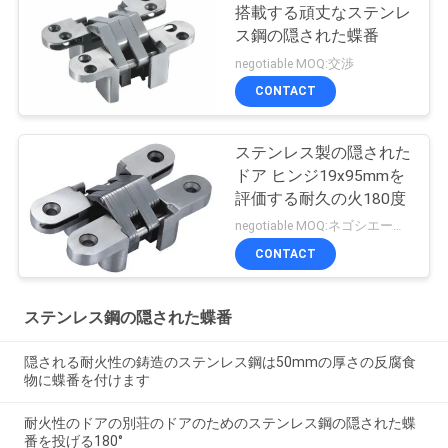
搭載する頑丈なステンレ
ス鋼の隠された蝶番
negotiable MOQ:交渉
CONTACT
ステンレス製の隠された
ドア ヒンジ19x95mmを
評価する耐久の火180度
negotiable MOQ:ネゴシエーション
CONTACT
ステンレス鋼の隠された蝶番
隠される耐火性の鋳造のステンレス鋼は50mmの厚さの反腐食
物に蝶番を付けます
耐火性のドアの別荘のドアのためのステンレス鋼の隠された蝶
番を投げる180°