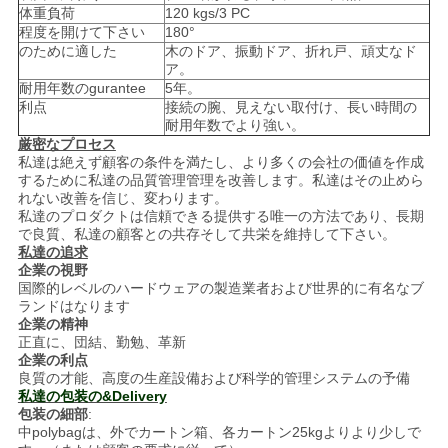
体重負荷
120 kgs/3 PC
い
程度を開けて下さい
180°
のために適した
木のドア、振動ドア、折れ戸、頑丈なド
ア。
耐用年数のgurantee
5年。
ニ
利点
接続の腕、見えない取付け、長い時間の
耐用年数でより強い。
ュ
厳密なプロセス
私達は絶えず顧客の条件を満たし、より多くの会社の価値を作成
ー
するために私達の品質管理管理を改善します。私達はその止めら
れない改善を信じ、変わります。
ス
私達のプロダクトは信頼できる提供する唯一の方法であり、長期
で良質、私達の顧客との共存そして共栄を維持して下さい。
私達の追求
企業の視野
場
国際的レベルのハードウェアの製造業者および世界的に有名なブ
ランドはなります
企業の精神
合
正直に、団結、勤勉、革新
企業の利点
良質の才能、高度の生産設備および科学的管理システムの予備
地
私達の包装の&Delivery
包装の細部
:
中polybagは、外でカートン箱、各カートン25kgよりより少しで
図