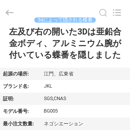
2018
-
2026
Jiangmen
City
3dによって隠される蝶番
JinKaiLi
Hardware
Products
左及び右の開いた3Dは亜鉛合
家
Co.,Ltd.
All
Rights
金ボディ、アルミニウム腕が
Reserved.
Developed
プ
by
付いている蝶番を隠しました
ECER
ロ
ダ
起源の場所:
江門、広東省
ク
JKL
ブランド名:
ト
SGS,CNAS
証明:
BG005
モデル番号:
私
最小注文数量:
ネゴシエーション