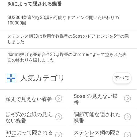
3dによって隠される蝶番
SUS304普遍的な3D調節可能なドア ヒンジ開いた終わりの
100000回
ステンレス鋼3Dは耐用年数蝶番のSossのドア ヒンジを5年の隠
しました
40mm投げる亜鉛合金3Dは蝶番のChromeによって塗られた表
面の終わりを隠しました
人気カテゴリ
すべて
Soss の見えない蝶
頑丈で見えない蝶番
番
ほぞ穴の台紙の見え
調節可能な隠された
ない蝶番
蝶番
3dによって隠される
ステンレス鋼の隠さ