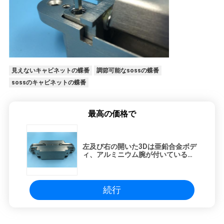
見えないキャビネットの蝶番
調節可能なsossの蝶番
sossのキャビネットの蝶番
最高の価格で
左及び右の開いた3Dは亜鉛合金ボデ
ィ、アルミニウム腕が付いている蝶
番を隠しました
続行