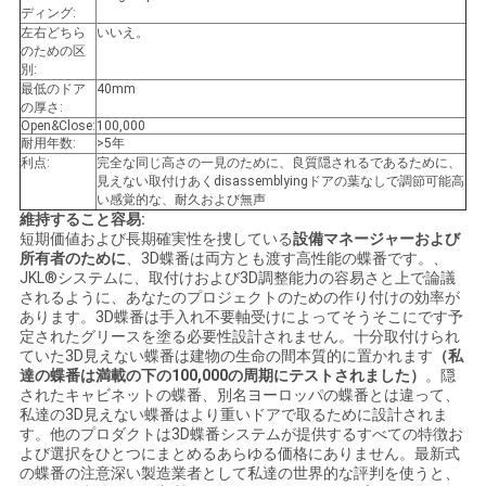
ディング:
左右どちら
いいえ。
のための区
PRIVACY
別:
最低のドア
40mm
POLICY
の厚さ:
Open&Close:
100,000
耐用年数:
>5年
利点:
完全な同じ高さの一見のために、良質隠されるであるために、
見えない取付けあくdisassemblyingドアの葉なしで調節可能高
い感覚的な、耐久および無声
維持すること容易:
短期価値および長期確実性を捜している
設備マネージャーおよび
所有者のために
、3D蝶番は両方とも渡す高性能の蝶番です。、
JKL®システムに、取付けおよび3D調整能力の容易さと上で論議
されるように、あなたのプロジェクトのための作り付けの効率が
あります。3D蝶番は手入れ不要軸受けによってそうそこにです予
定されたグリースを塗る必要性設計されません。十分取付けられ
ていた3D見えない蝶番は建物の生命の間本質的に置かれます
（私
達の蝶番は満載の下の100,000の周期にテストされました）
。隠
されたキャビネットの蝶番、別名ヨーロッパの蝶番とは違って、
私達の3D見えない蝶番はより重いドアで取るために設計されま
す。他のプロダクトは3D蝶番システムが提供するすべての特徴お
よび選択をひとつにまとめるあらゆる価格にありません。最新式
の蝶番の注意深い製造業者として私達の世界的な評判を使うと、