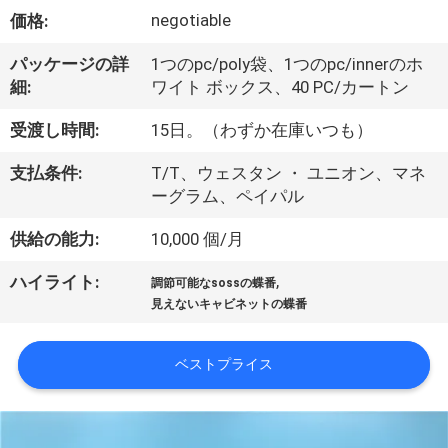
達
negotiable
価格:
に
パッケージの詳
1つのpc/poly袋、1つのpc/innerのホ
つ
細:
ワイト ボックス、40 PC/カートン
い
受渡し時間:
15日。（わずか在庫いつも）
て
支払条件:
T/T、ウェスタン ・ ユニオン、マネ
ーグラム、ペイパル
工
供給の能力:
10,000 個/月
場
,
ハイライト:
調節可能なsossの蝶番
旅
見えないキャビネットの蝶番
行
ベストプライス
品