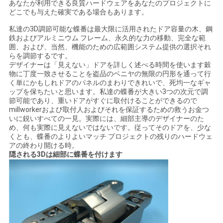
あなたが利用できる良質ハードウェアをあなたのプロジェクトに
どこでも与えた確実である場合もあります。
私達の3D調節可能な蝶番は最大限に活用されたドア容量の木、鋼
鉄およびアルミニウム フレーム、永久的な力の移動、完全な範
囲、および、当然、機能のための広範囲システム提供の選択それ
らを調節するです。
デザイナーは「見えない」ドアを詳しく述べる時間を使います穀
物に丁度一致させることを盗品のベニヤの無限の円形を通って行
く単にかもしれドアのパネルのまわりできれいで、死均一なギャ
ップを保ちたいと思います。私達の蝶番が大きい3つの次元で調
節可能であり、重いドアがすぐに取付けることができるので
millworkerおよび取付人およびそれを保証するための救うお金つ
いに鋭いすべての一見。実際には、細部主導のデザイナーのた
め、何も実際に見えないではないです。従ってそのドアを、少な
くとも、蝶番のよりよいマッチ プロジェクトの残りのハードウェ
アの終わり開ける時。
隠される3Dは細部に蝶番を付けます