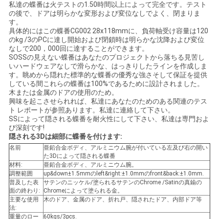
私達の蝶番は火テストの1.50時間以上によって完全です。テスト
い
の後で、ドアは明らかな変形および変位なしでよく、閉まりま
す。
具体的にはこの蝶番CG002 28x118mmに、負荷軸受け容量は120
のkg /3のPCに達し開始および閉鎖時は明らかな沈降および変位
ニ
なしで200，000回に達することができます。
SOSSの見えない蝶番はあなたのプロジェクトから落ちる見苦し
ュ
いハードウェアなしで滑らかな、はっきりしたラインを作成しま
す。眺めから隠れた標準的な蝶番の優秀な強さそして保証を提供
している間これらの蝶番は100%であるために設計されました。
ー
木または金属のドアの使用のため。
興味を起こさせられれば、私達にあなたのためのある関連のテス
ス
ト レポートが参照あります。私達に連絡して下さい。
SSによって隠される蝶番を耐火性にして下さい、私達は専門およ
び深刻です!
隠される3Dは細部に蝶番を付けます:
場
名前
亜鉛合金ボディ、アルミニウム腕が付いている左及び右の開い
た3Dによって隠される蝶番
合
材料:
亜鉛合金ボディ、アルミニウム腕。
調整範囲
up&down±1.5mmのleft&right:±1.0mmのfront&back:±1.0mm.
普及した表
サテンのニッケル/塗られるサテンのChrome /Satinの真鍮の
面の終わり:
Chromeによって塗られる金。
地
主要な使用
木のドア、金属のドア、折れ戸、隠されたドア、内部ドア等
法:
図
重量のロー
60kgs/3pcs.