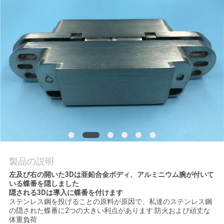
質
管
理
私
達
に
連
絡
製品の説明
左及び右の開いた3Dは亜鉛合金ボディ、アルミニウム腕が付いて
し
いる蝶番を隠しました
隠される3Dは導入に蝶番を付けます
な
ステンレス鋼を投げることの原料が原因で、私達のステンレス鋼
の隠された蝶番に2つの大きい利点があります:防火および頑丈な
さ
体重負荷