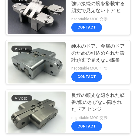
強い接続の腕を搭載する
い
頑丈で見えないドア ヒ
28
ンジ
negotiable MOQ:交渉
見えないばねの蝶
CONTACT
ニ
番
ュ
純木のドア、金属のドア
のための引込められた設
ー
計頑丈で見えない蝶番
ス
negotiable MOQ:1 PC
CONTACT
30
場
隠されたドア ヒン
反煙の頑丈な隠された蝶
合
番/銀のさびない隠され
ジ
たドア ヒンジ
negotiable MOQ:交渉
地
CONTACT
図