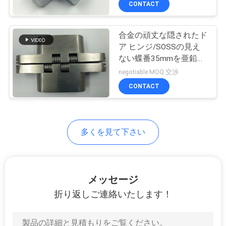
CONTACT
6
ほぞ穴ロック シリ
合金の頑丈な隠されたド
ンダー
ア ヒンジ/SOSSの見え
ない蝶番35mmを亜鉛で
メッキして下さい
negotiable MOQ:交渉
CONTACT
15
ステンレス鋼のド
多くを見て下さい
アのハンドル
メッセージ
折り返しご連絡いたします！
37