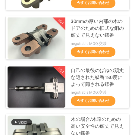
達
今すぐお問い合わせ
に
HOT
30mmの厚い内部の木の
つ
37
ドアのための旧式な銅の
い
ほぞ穴の台紙の見
頑丈で見えない蝶番
negotiable MOQ:交渉
て
えない蝶番
今すぐお問い合わせ
工
HOT
自己の最後のばねの頑丈
な隠された蝶番180度に
場
よって隠される蝶番
27
旅
negotiable MOQ:交渉
調節可能な隠された
今すぐお問い合わせ
行
蝶番
木の場合/木箱のための
品
高い安全性の頑丈で見え
ない蝶番