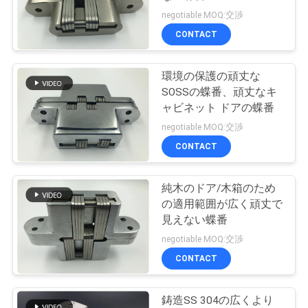
質
negotiable MOQ:交渉
管
CONTACT
41
理
3dによって隠され
環境の保護の頑丈な
SOSSの蝶番、頑丈なキ
る蝶番
私
ャビネット ドアの蝶番
negotiable MOQ:交渉
達
CONTACT
に
連
純木のドア/木箱のため
43
の適用範囲が広く頑丈で
ステンレス鋼の隠
絡
見えない蝶番
negotiable MOQ:交渉
し
された蝶番
CONTACT
な
さ
鋳造SS 304の広くより