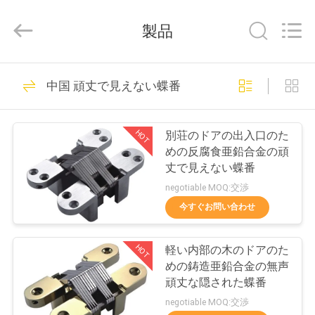
2026
Jiangmen
City
製品
JinKaiLi
Hardware
Products
Co.,Ltd.
家
All
40
Rights
中国 頑丈で見えない蝶番
Reserved.
Developed
by
頑丈で見えない蝶番
ECER
プ
HOT
別荘のドアの出入口のた
ロ
めの反腐食亜鉛合金の頑
丈で見えない蝶番
ダ
negotiable MOQ:交渉
ク
今すぐお問い合わせ
88
ト
Soss の見えない蝶
HOT
軽い内部の木のドアのた
めの鋳造亜鉛合金の無声
番
私
頑丈な隠された蝶番
negotiable MOQ:交渉