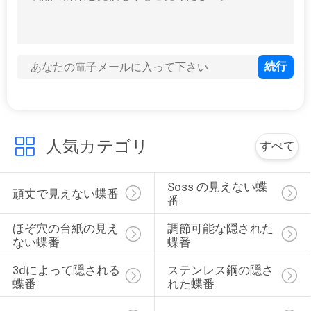
内部の戸当たり
人気カテゴリ
すべて
8
ドアの適切なハー
Soss の見えない蝶
頑丈で見えない蝶番
番
ドウェア
ほぞ穴の台紙の見え
調節可能な隠された
ない蝶番
蝶番
3dによって隠される
ステンレス鋼の隠さ
蝶番
れた蝶番