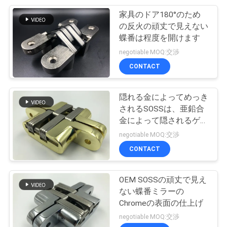
家具のドア180°のため
16
の反火の頑丈で見えない
PRIVACY
蝶番は程度を開けます
連続的なピアノ蝶番
POLICY
negotiable MOQ:交渉
CONTACT
隠れる金によってめっき
されるSOSSは、亜鉛合
金によって隠されるゲー
13
トの蝶番25kgのローデ
negotiable MOQ:交渉
正方形のドア ヒン
ィング蝶番を付けます
CONTACT
ジ
OEM SOSSの頑丈で見え
ない蝶番ミラーの
Chromeの表面の仕上げ
negotiable MOQ:交渉