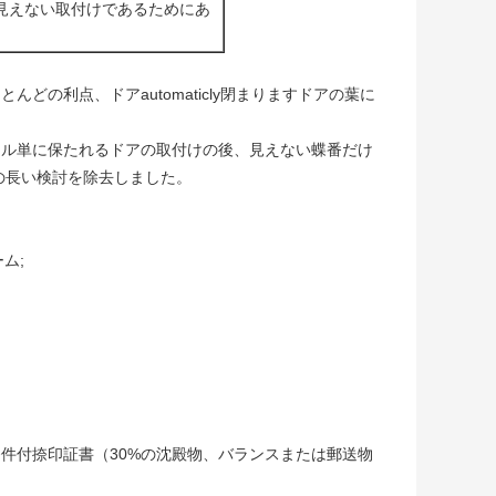
見えない取付けであるためにあ
の利点、ドアautomaticly閉まりますドアの葉に
イル単に保たれるドアの取付けの後、見えない蝶番だけ
の長い検討を除去しました。
ム;
条件付捺印証書（
30%の沈殿物、バランスまたは郵送物