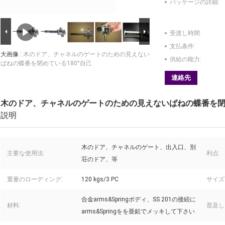
パッケージの詳細:
受渡し時間:
支払条件:
大画像 :
木のドア、チャネルのゲートのための見えない
供給の能力:
ばねの蝶番を閉めている180°自己
連絡先
木のドア、チャネルのゲートのための見えないばねの蝶番を閉め
説明
木のドア、チャネルのゲート、出入口、別
主要な使用法:
利点:
荘のドア、等
重量のローディング:
120 kgs/3 PC
サイズ
合金arms&Springボディ、SS 201の接続に
材料:
普及し
arms&Springをを亜鉛でメッキして下さい