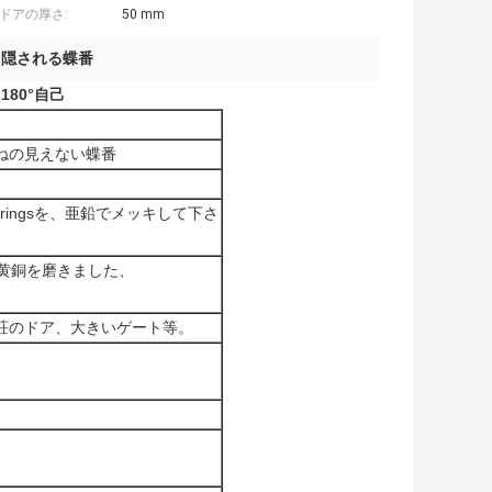
ドアの厚さ:
50 mm
て隠される蝶番
80°自己
ねの見えない蝶番
pringsを、亜鉛でメッキして下さ
品の黄銅を磨きました、
荘のドア、大きいゲート等。