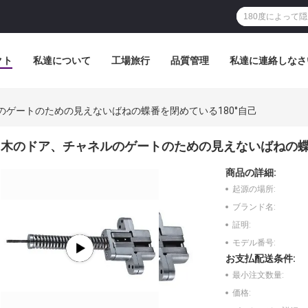
クト
私達について
工場旅行
品質管理
私達に連絡しなさ
のゲートのための見えないばねの蝶番を閉めている180°自己
木のドア、チャネルのゲートのための見えないばねの蝶番
商品の詳細:
起源の場所:
ブランド名:
証明:
モデル番号:
お支払配送条件:
最小注文数量:
価格: