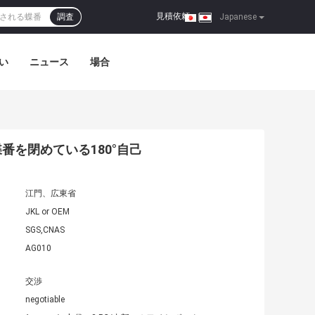
見積依頼
調査
|
Japanese
い
ニュース
場合
を閉めている180°自己
江門、広東省
JKL or OEM
SGS,CNAS
AG010
交渉
negotiable