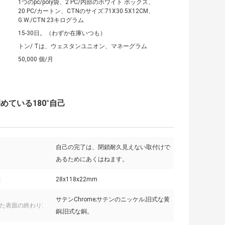
1つのpc/poly袋、2 PC/内部のホワイト ボックス、
20 PC/カートン、CTNのサイズ:71X30.5X12CM、
G.W./CTN:23キログラム
15-30日。（わずか在庫いつも）
トン/ Tは、ウェスタンユニオン、マネーグラム
50,000 個/月
ている180°自己
自己の完了は、閉鎖耐久見えない取付けで
あるためにあくはねます。
:
28x118x22mm
サテンChrome;サテンのニッケル;旧式な黄
た表面の終わり:
銅;旧式な銅。