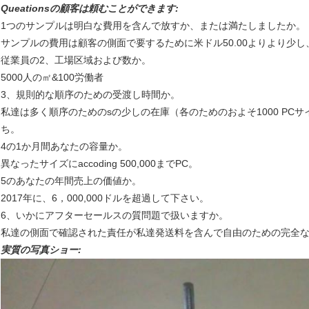
Queationsの顧客は頼むことができます:
1つのサンプルは明白な費用を含んで放すか、または満たしましたか。
サンプルの費用は顧客の側面で要するために米ドル50.00よりより少
従業員の2、工場区域および数か。
5000人の㎡&100労働者
3、規則的な順序のための受渡し時間か。
私達は多く順序のためのsの少しの在庫（各のためのおよそ1000 PCサ
ち。
4の1か月間あなたの容量か。
異なったサイズにaccoding 500,000までPC。
5のあなたの年間売上の価値か。
2017年に、6，000,000ドルを超過して下さい。
6、いかにアフターセールスの質問題で扱いますか。
私達の側面で確認された責任が私達発送料を含んで自由のための完全
実質の写真ショー: