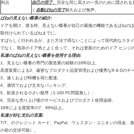
利点
自己の完了、
完全な同じ高さの一見のために隠される
く
自動ばねの完了
耐久および無声。
ばねの見えない蝶番の紹介:
ドアを開け、渡る時、見えない蝶番が自己の最後の機能であるばねのほとんど
取付けられているばねまでに。
すばらしく行われるが、また方法で得ないことによって現代的なスタ
でなく。既存のドア色とよく合って、それは更新のためのドア ヒンジ
私達のばねの見えない蝶番を使用する理由:
1、見えない蝶番の専門の製造業の経験の18年以上;
高度装置
による2、厳密なプロダクト品質管理
および優秀なR & Dのチー
3、速くおよび時機を得た配達;
4、適切でおよび丈夫なパッキング;
5、歓迎される小さい順序（1-100 PC問題無し）;
6、完全な売り上げ後のサービスおよびプロダクト使用追跡;
18年による賞賛率の7、99%以上。
私達が好む支払の言葉:
T/T、
のクレジット カード、PayPal、ウェスタン・ユニオンの現金、
の前の交渉可能）。