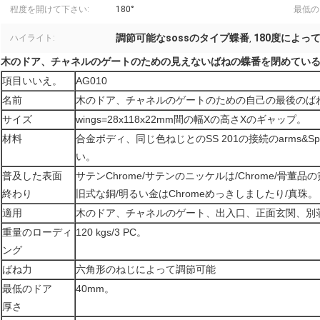
程度を開けて下さい:
180°
最低の
調節可能なsossのタイプ蝶番
180度によっ
ハイライト:
,
木のドア、チャネルのゲートのための見えないばねの蝶番を閉めている1
項目いいえ。
AG010
名前
木のドア、チャネルのゲートのための自己の最後のば
サイズ
wings=28x118x22mm間の幅Xの高さXのギャップ。
材料
合金ボディ、同じ色ねじとのSS 201の接続のarms&S
い。
普及した表面
サテンChrome/サテンのニッケルは/Chrome/骨董
終わり
旧式な銅/明るい金はChromeめっきしましたり/真珠。
適用
木のドア、チャネルのゲート、出入口、正面玄関、別
重量のローディ
120 kgs/3 PC。
ング
ばね力
六角形のねじによって調節可能
最低のドア
40mm。
厚さ